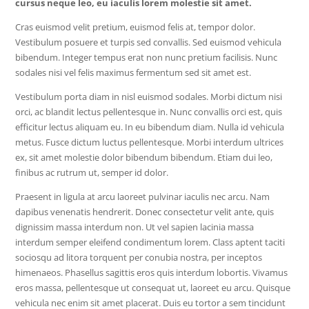
cursus neque leo, eu iaculis lorem molestie sit amet.
Cras euismod velit pretium, euismod felis at, tempor dolor.
Vestibulum posuere et turpis sed convallis. Sed euismod vehicula
bibendum. Integer tempus erat non nunc pretium facilisis. Nunc
sodales nisi vel felis maximus fermentum sed sit amet est.
Vestibulum porta diam in nisl euismod sodales. Morbi dictum nisi
orci, ac blandit lectus pellentesque in. Nunc convallis orci est, quis
efficitur lectus aliquam eu. In eu bibendum diam. Nulla id vehicula
metus. Fusce dictum luctus pellentesque. Morbi interdum ultrices
ex, sit amet molestie dolor bibendum bibendum. Etiam dui leo,
finibus ac rutrum ut, semper id dolor.
Praesent in ligula at arcu laoreet pulvinar iaculis nec arcu. Nam
dapibus venenatis hendrerit. Donec consectetur velit ante, quis
dignissim massa interdum non. Ut vel sapien lacinia massa
interdum semper eleifend condimentum lorem. Class aptent taciti
sociosqu ad litora torquent per conubia nostra, per inceptos
himenaeos. Phasellus sagittis eros quis interdum lobortis. Vivamus
eros massa, pellentesque ut consequat ut, laoreet eu arcu. Quisque
vehicula nec enim sit amet placerat. Duis eu tortor a sem tincidunt