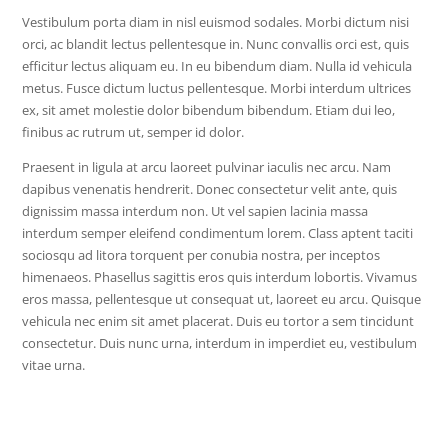
Vestibulum porta diam in nisl euismod sodales. Morbi dictum nisi
orci, ac blandit lectus pellentesque in. Nunc convallis orci est, quis
efficitur lectus aliquam eu. In eu bibendum diam. Nulla id vehicula
metus. Fusce dictum luctus pellentesque. Morbi interdum ultrices
ex, sit amet molestie dolor bibendum bibendum. Etiam dui leo,
finibus ac rutrum ut, semper id dolor.
Praesent in ligula at arcu laoreet pulvinar iaculis nec arcu. Nam
dapibus venenatis hendrerit. Donec consectetur velit ante, quis
dignissim massa interdum non. Ut vel sapien lacinia massa
interdum semper eleifend condimentum lorem. Class aptent taciti
sociosqu ad litora torquent per conubia nostra, per inceptos
himenaeos. Phasellus sagittis eros quis interdum lobortis. Vivamus
eros massa, pellentesque ut consequat ut, laoreet eu arcu. Quisque
vehicula nec enim sit amet placerat. Duis eu tortor a sem tincidunt
consectetur. Duis nunc urna, interdum in imperdiet eu, vestibulum
vitae urna.