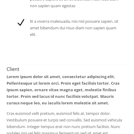
non sapien quam egestas
N
lit a viverra malesuada, nisi nisl posuere sapien, sit
amet bibendum dui risus diam non sapien quam
elit.
Client
Lorem ipsum dolor sit amet, consectetur adipiscing elit.
Pellentesque ut lorem orci. Proin eget facilisis tortor. Cras
ipsum sapien, ornare vitae magna eget, molestie finibus
tortor. Proin sed lacus id nunc facilisis volutpat. Mauris
cursus neque leo, eu iaculis lorem molestie sit amet.
Cras euismod velit pretium, euismod felis at, tempor dolor.
Vestibulum posuere et turpis sed convallis. Sed euismod vehicula
bibendum. Integer tempus erat non nunc pretium facilisis. Nunc
sodales nisi vel felis maximus fermentum sed sit amet est.